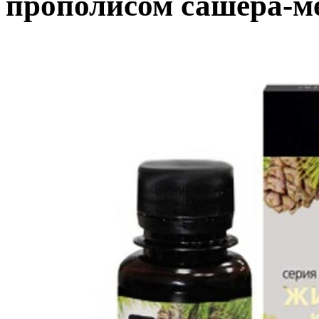
прополисом сашера-м