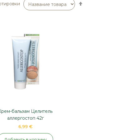
Сортируется
ртировки
по
возрастанию.
Установить
по
убыванию
Крем-бальзам Целитель
аллергостоп 42г
6,99 €
Добавить в корзину