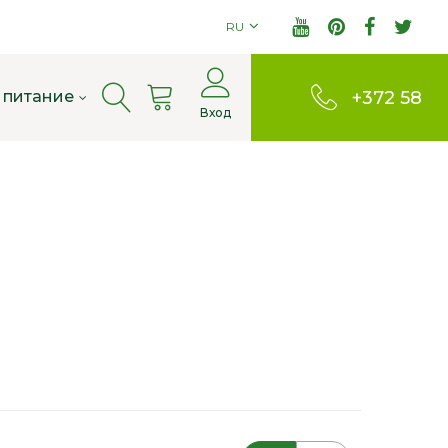
RU
Cart
 питание
+372 58
Вход
803380