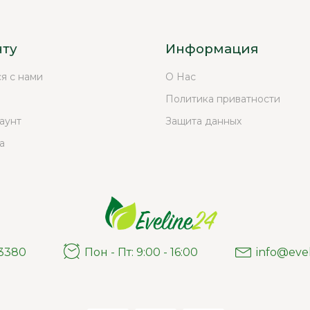
нту
Информация
ся с нами
О Нас
Политика приватности
аунт
Защита данных
а
03380
Пон - Пт: 9:00 - 16:00
info@eve