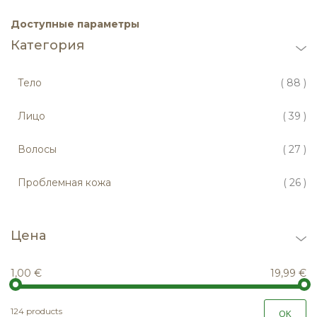
Доступные параметры
Категория
по
Тело
88
по
Лицо
39
по
Волосы
27
по
Проблемная кожа
26
Цена
1,00 €
19,99 €
124 products
OK