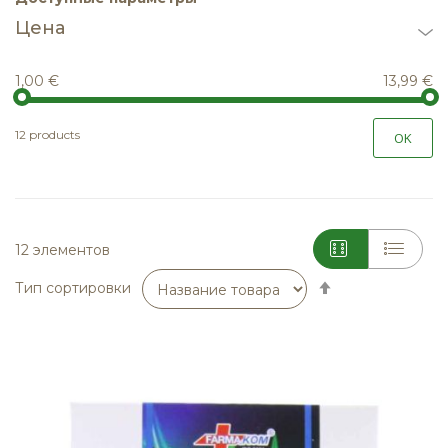
Цена
1,00 €
13,99 €
12 products
OK
12
элементов
Сортируется
Тип сортировки
по
возрастанию.
Установить
по