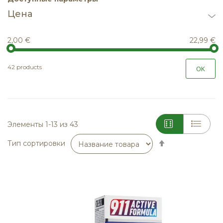
Цена
2,00 €
22,99 €
42 products
OK
Элементы
1
-
13
из
43
Сортируется
Тип сортировки
по
возрастанию.
Установить
по