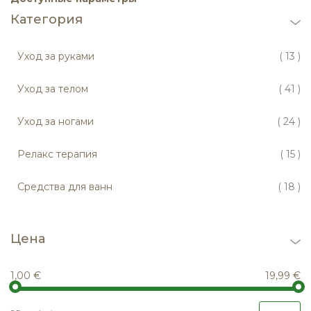
Категория
по
Уход за руками
13
по
Уход за телом
41
по
Уход за ногами
24
по
Релакс терапия
15
по
Средства для ванн
18
Цена
1,00 €
19,99 €