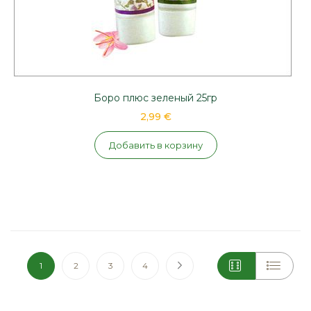
Боро плюс зеленый 25гр
2,99 €
Добавить в корзину
Страница
You're currently reading page
Страница
Страница
Страница
Страница
Следующая
1
2
3
4