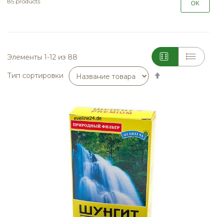
85 products
OK
Элементы
1
-
12
из
88
Сортируется
Тип сортировки
по
возрастанию.
Установить
по
убыванию