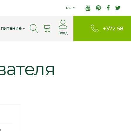
RU
Cart
 питание
+372 58
Вход
803380
вателя
я