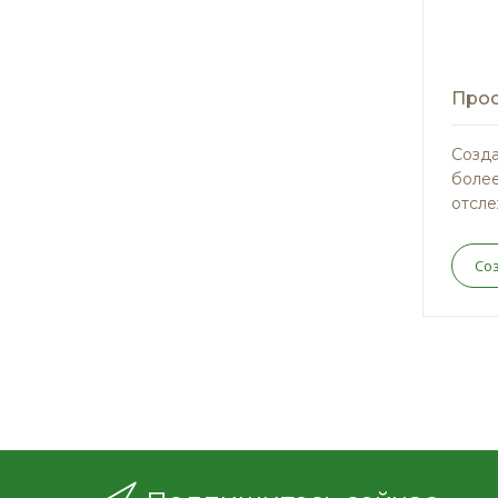
Прос
Созда
более
отсле
Со