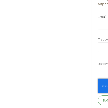
адрес
Email
Паро
Запом
Во