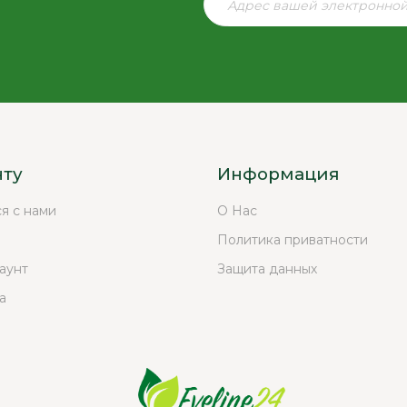
нту
Информация
ся с нами
О Нас
Политика приватности
аунт
Защита данных
а