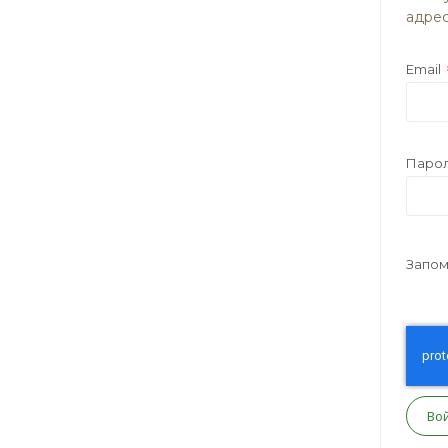
адрес
Email
Паро
Запом
Во