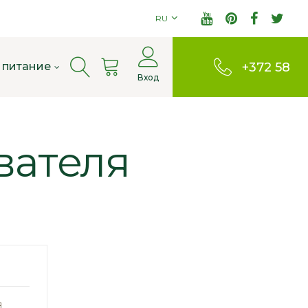
RU
Cart
 питание
+372 58
Вход
803380
вателя
я