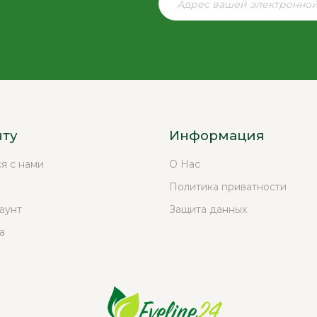
нту
Информация
ся с нами
О Нас
Политика приватности
аунт
Защита данных
а