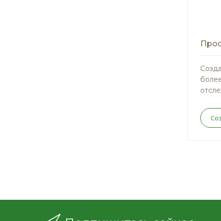
Прос
Созда
более
отсле
Со