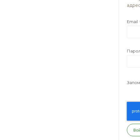
адрес
Email
Паро
Запом
Во