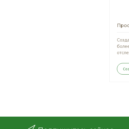
Прос
Созда
более
отсле
Со