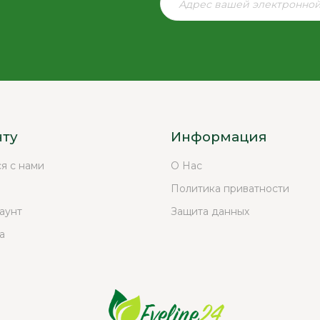
нту
Информация
ся с нами
О Нас
Политика приватности
аунт
Защита данных
а