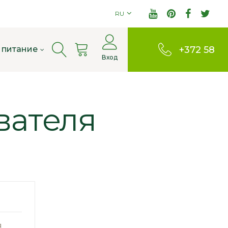
RU
Cart
 питание
+372 58
Вход
803380
вателя
я