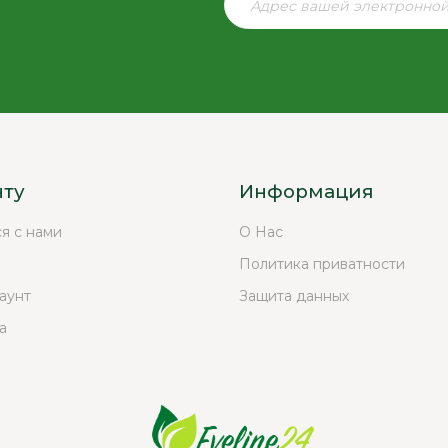
нту
Информация
ся с нами
О Нас
Политика приватности
аунт
Защита данных
а