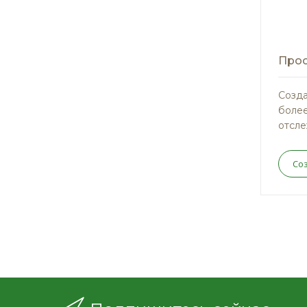
Прос
Созда
более
отсле
Со