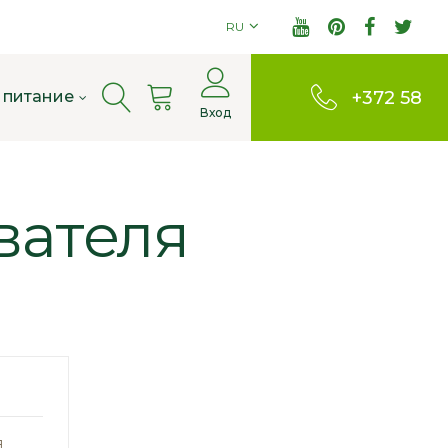
RU
Cart
 питание
+372 58
Вход
803380
вателя
я