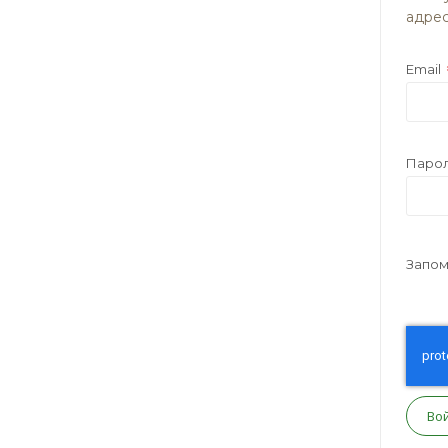
адрес
Email
Паро
Запом
Во