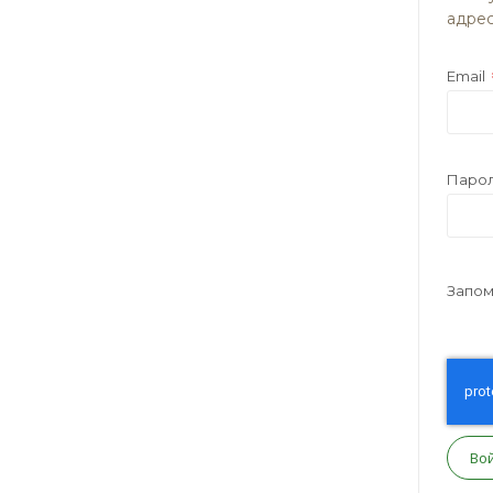
адрес
Email
Паро
Запом
Во