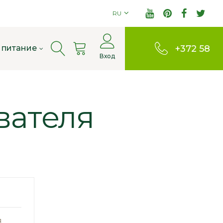
RU
Cart
 питание
+372 58
Вход
803380
вателя
я