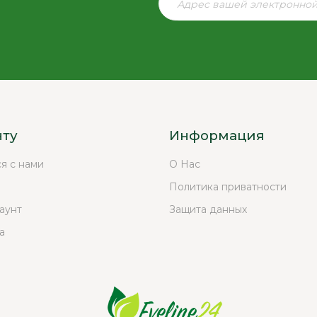
нту
Информация
ся с нами
О Нас
Политика приватности
аунт
Защита данных
а