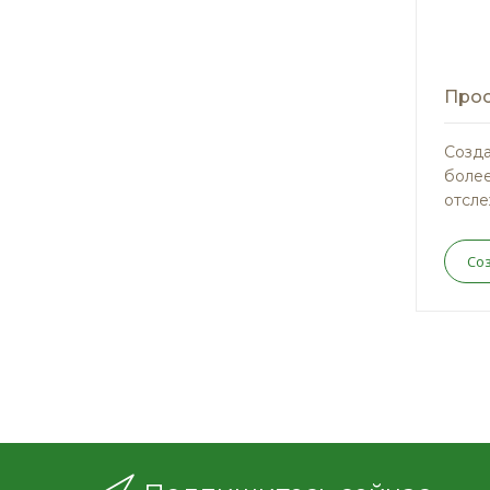
Прос
Созда
более
отсле
Со