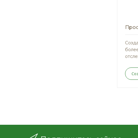
Прос
Созда
более
отсле
Со