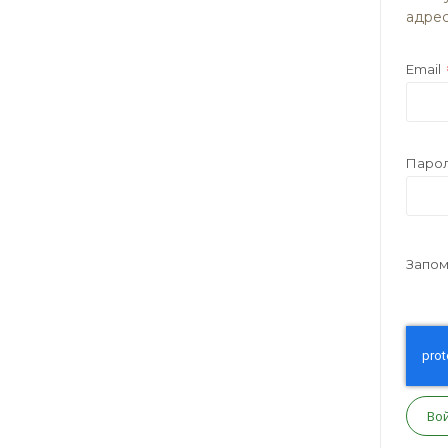
адрес
Email
Паро
Запом
Во