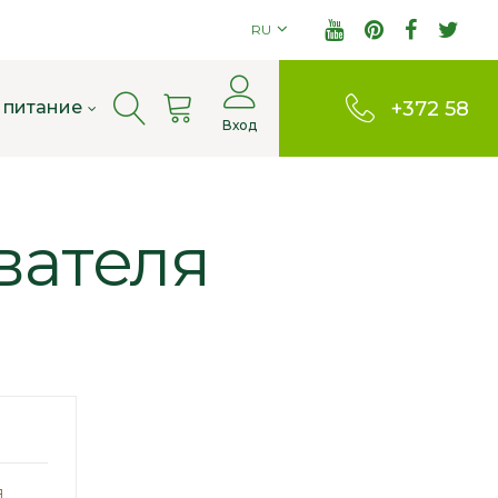
RU
Cart
 питание
+372 58
Вход
803380
вателя
я