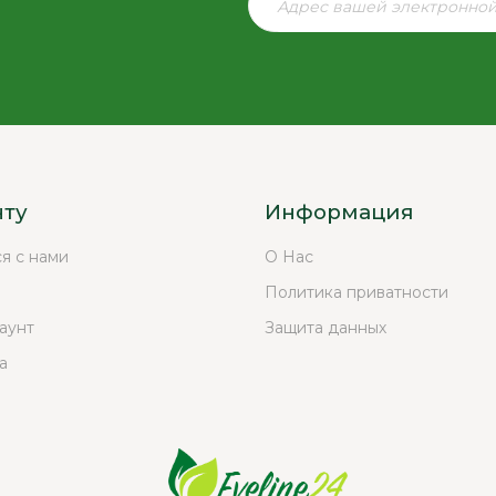
нту
Информация
ся с нами
О Нас
Политика приватности
аунт
Защита данных
а