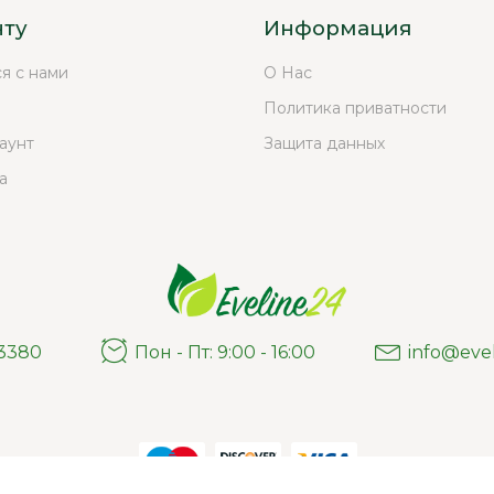
нту
Информация
ся с нами
О Нас
Политика приватности
аунт
Защита данных
а
03380
Пон - Пт: 9:00 - 16:00
info@eve