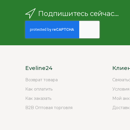
Подпишитесь сейчас...
Eveline24
Клие
Возврат товара
Связать
Как оплатить
Условия
Как заказать
Мой акк
B2B Оптовая торговля
Доставк