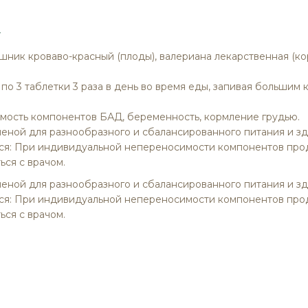
г
ник кроваво-красный (плоды), валериана лекарственная (коре
о 3 таблетки 3 раза в день во время еды, запивая большим 
мость компонентов БАД, беременность, кормление грудью.
меной для разнообразного и сбалансированного питания и з
я: При индивидуальной непереносимости компонентов прод
ся с врачом.
меной для разнообразного и сбалансированного питания и з
я: При индивидуальной непереносимости компонентов прод
ся с врачом.