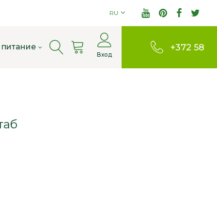
RU
Cart
 питание
+372 58
Вход
803380
таб