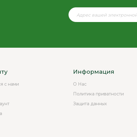
нту
Информация
ся с нами
О Нас
Политика приватности
аунт
Защита данных
а