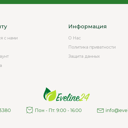
нту
Информация
ся с нами
О Нас
Политика приватности
аунт
Защита данных
а
03380
Пон - Пт: 9:00 - 16:00
info@eve