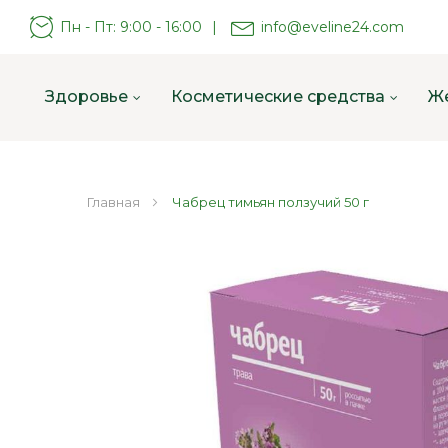
Пн - Пт: 9:00 - 16:00
|
info@eveline24.com
Здоровье
Косметические средства
Ж
Главная
Чабрец тимьян ползучий 50 г
Пропустить
и
перейти
к
галереям
изображений