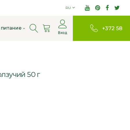
RU
Cart
 питание
+372 58
Вход
803380
лзучий 50 г