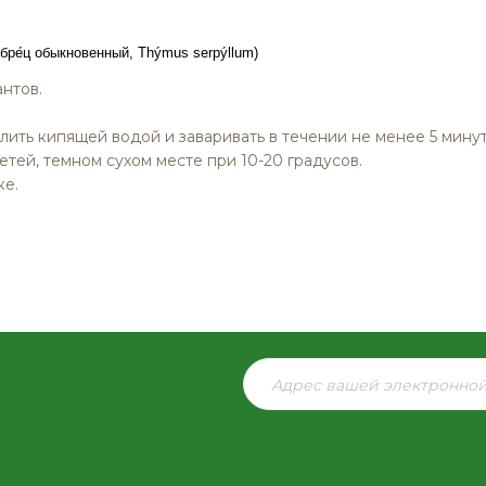
бре́ц обыкновенный,
Thýmus serpýllum
)
нтов.
лить кипящей водой и заваривать в течении не менее 5 мину
етей, темном сухом месте при 10-20 градусов.
ке.