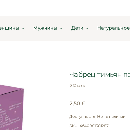
енщины
Мужчины
Дети
Натуральное
Чабрец тимьян по
0 Отзыв
2,50 €
Доступность
Нет в наличии
SKU
4640001381287