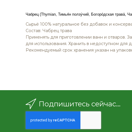
изображений
Чабрец (Thymian,
Тимья́н ползу́чий,
Богоро́дская трава́,
Ча
Сырьё 100% натуральное без добавок и консерва
Состав: Чабрец трава
Применять для приготовлении ванн и отваров. За
для использования. Хранить в недоступном для д
Рекомендуемый срок хранения указан на упаков
Подпишитесь сейчас...