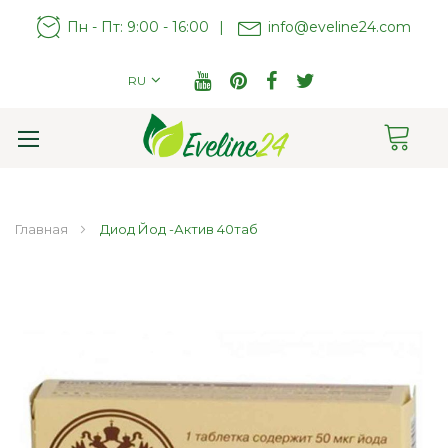
Пн - Пт: 9:00 - 16:00
|
info@eveline24.com
RU
Cart
Toggle
Nav
Главная
Диод Йод -Актив 40таб
Пропустить
и
перейти
к
галереям
изображений