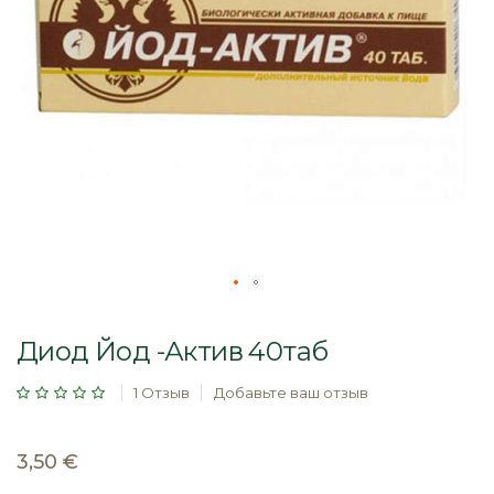
Перейти
к
Диод Йод -Актив 40таб
началу
галереи
Рейтинг:
1
Отзыв
Добавьте ваш отзыв
изображений
3,50 €