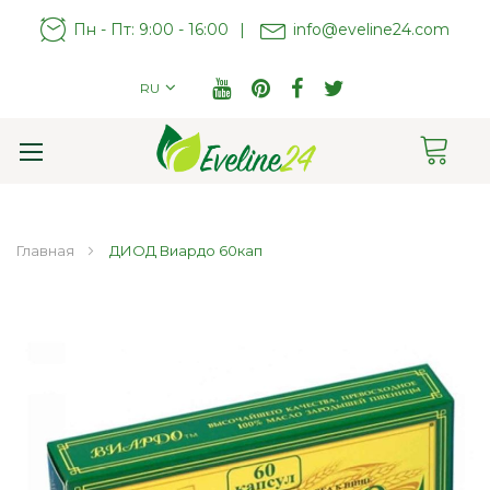
Пн - Пт: 9:00 - 16:00
|
info@eveline24.com
RU
Cart
Toggle
Nav
Главная
ДИОД Виардо 60кап
Пропустить
и
перейти
к
галереям
изображений