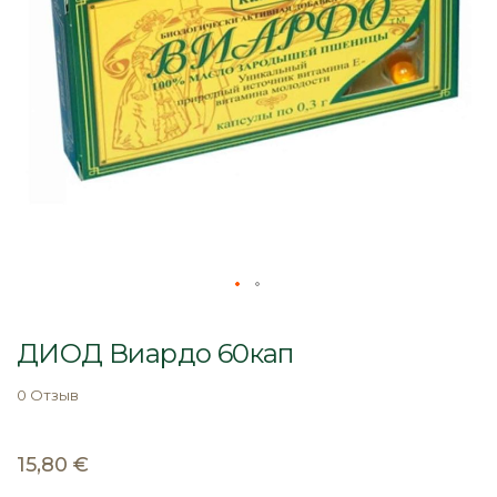
Перейти
к
ДИОД Виардо 60кап
началу
галереи
0 Отзыв
изображений
15,80 €