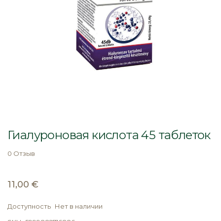
Перейти
к
Гиалуроновая кислота 45 таблеток
началу
галереи
0 Отзыв
изображений
11,00 €
Доступность
Нет в наличии