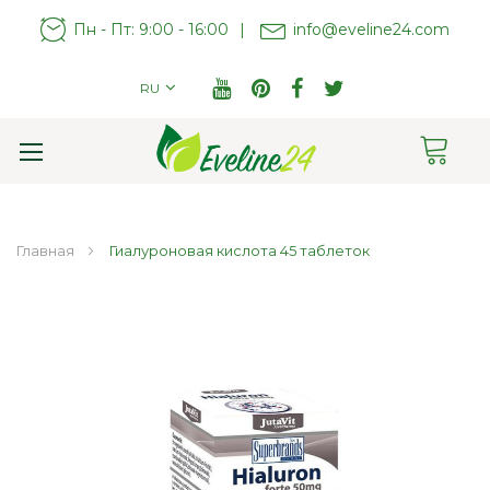
Пн - Пт: 9:00 - 16:00
|
info@eveline24.com
RU
Cart
Toggle
Nav
Главная
Гиалуроновая кислота 45 таблеток
Пропустить
и
перейти
к
галереям
изображений