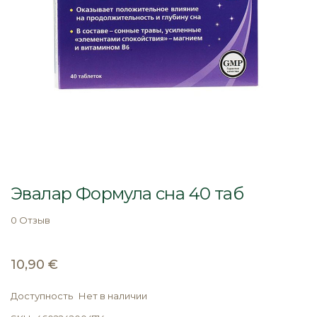
Перейти
к
Эвалар Формула сна 40 таб
началу
галереи
0 Отзыв
изображений
10,90 €
Доступность
Нет в наличии