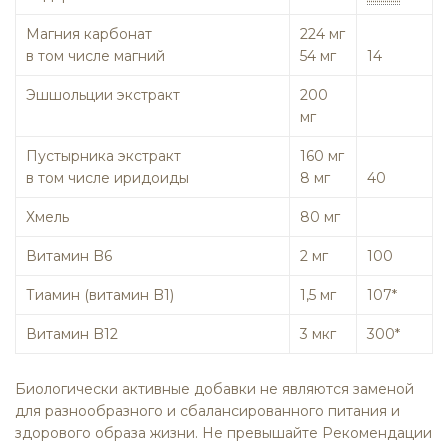
Магния карбонат
224 мг
в том числе магний
54 мг
14
Эшшольции экстракт
200
мг
Пустырника экстракт
160 мг
в том числе иридоиды
8 мг
40
Хмель
80 мг
Витамин B
6
2 мг
100
Тиамин (витамин B
1
)
1,5 мг
107*
Витамин B
12
3 мкг
300*
Биологически активные добавки не являются заменой
для разнообразного и сбалансированного питания и
здорового образа жизни. Не превышайте Рекомендации