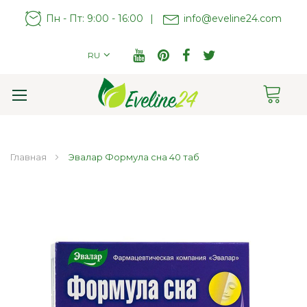
Пн - Пт: 9:00 - 16:00
|
info@eveline24.com
RU
Cart
Toggle
Nav
Главная
Эвалар Формула сна 40 таб
Пропустить
и
перейти
к
галереям
изображений