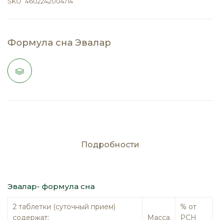
SKU
4602242004714
Формула сна Эвалар
Подробности
Эвалар- формула сна
2 таблетки (суточный прием)
% от
содержат:
Масса
РСН