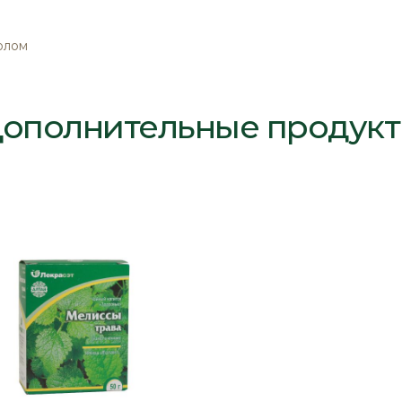
олом
ополнительные продук