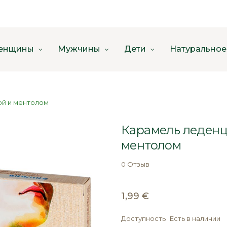
енщины
Мужчины
Дети
Натуральное
ой и ментолом
Карамель леденцо
ментолом
0 Отзыв
1,99 €
Доступность
Есть в наличии