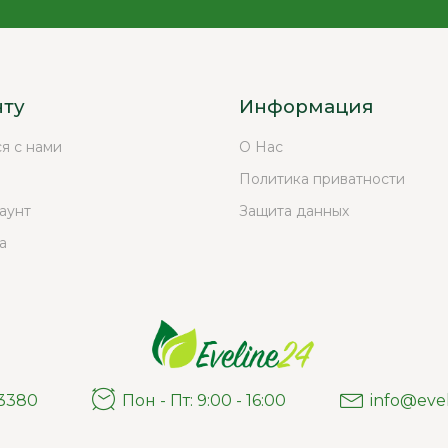
нту
Информация
ся с нами
О Нас
Политика приватности
аунт
Защита данных
а
03380
Пон - Пт: 9:00 - 16:00
info@eve