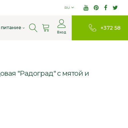
RU
Cart
 питание
+372 58
Вход
803380
вая "Радоград" с мятой и