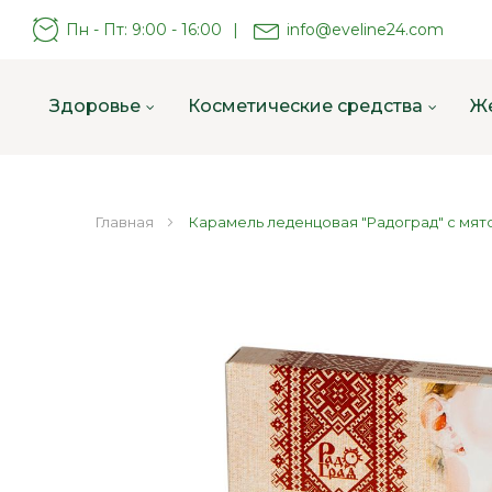
Пн - Пт: 9:00 - 16:00
|
info@eveline24.com
Здоровье
Косметические средства
Ж
Главная
Карамель леденцовая "Радоград" с мят
Пропустить
и
перейти
к
галереям
изображений