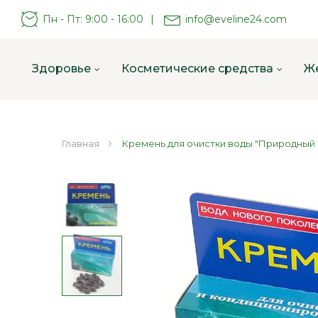
Пн - Пт: 9:00 - 16:00
|
info@eveline24.com
Здоровье
Косметические средства
Ж
Главная
Кремень для очистки воды "Природный 
Пропустить
и
перейти
к
галереям
изображений