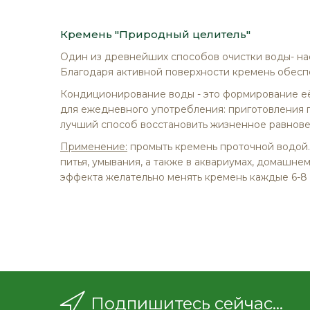
изображений
Кремень "Природный целитель"
Один из древнейших способов очистки воды- нас
Благодаря активной поверхности кремень обеспе
Кондиционирование воды - это формирование её 
для ежедневного употребления: приготовления пи
лучший способ восстановить жизненное равновес
Применение:
промыть кремень проточной водой. З
питья, умывания, а также в аквариумах, домашне
эффекта желательно менять кремень каждые 6-8 
Подпишитесь сейчас...