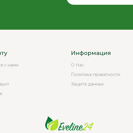
нту
Информация
ся с нами
О Нас
Политика приватности
аунт
Защита данных
а