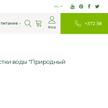
RU
Cart
 питание
+372 58
Вход
803380
стки воды "Природный