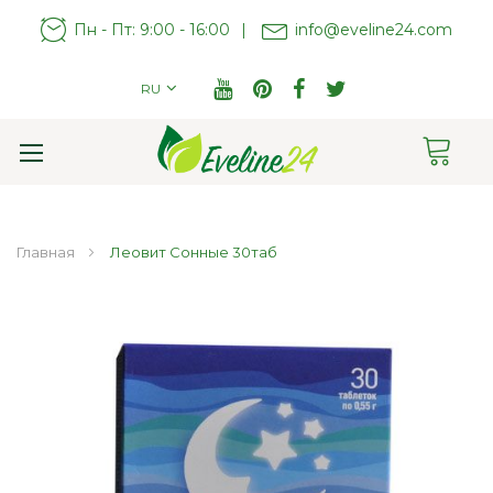
Пн - Пт: 9:00 - 16:00
|
info@eveline24.com
RU
Cart
Toggle
Nav
Главная
Леовит Сонные 30таб
Пропустить
и
перейти
к
галереям
изображений