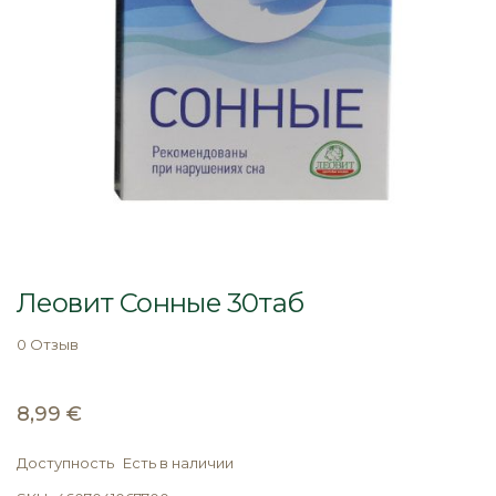
Перейти
к
Леовит Сонные 30таб
началу
галереи
0 Отзыв
изображений
8,99 €
Доступность
Есть в наличии