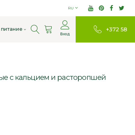
RU
Cart
 питание
+372 58
Вход
803380
е с кальцием и расторопшей