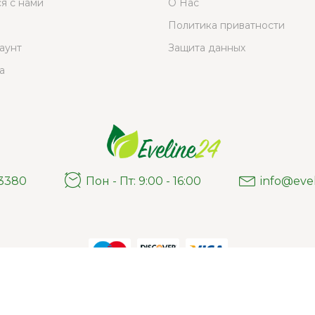
ся с нами
О Нас
Политика приватности
аунт
Защита данных
а
03380
Пон - Пт: 9:00 - 16:00
info@eve
Estonia, 74114 Maardu, Fosforiidi 10
© 2007-2021 Estvita Pro OÜ