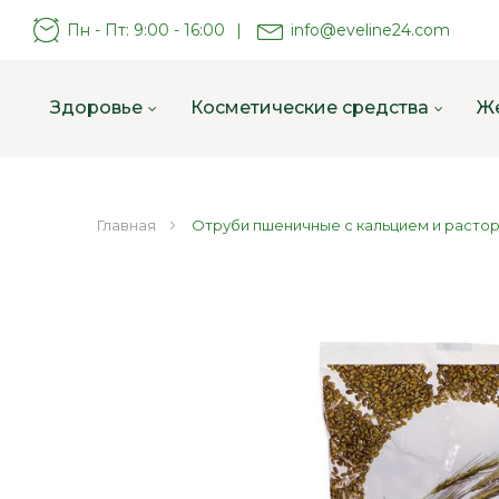
Пн - Пт: 9:00 - 16:00
|
info@eveline24.com
Здоровье
Косметические средства
Ж
Главная
Отруби пшеничные с кальцием и расто
Пропустить
и
перейти
к
галереям
изображений