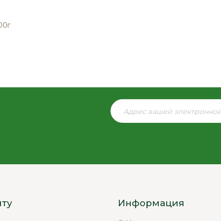
00г
нту
Информация