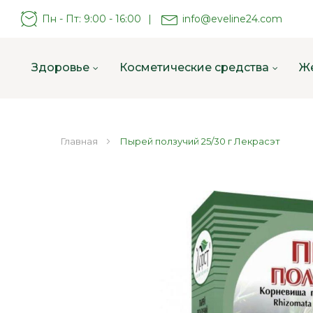
Пн - Пт: 9:00 - 16:00
|
info@eveline24.com
Здоровье
Косметические средства
Ж
Главная
Пырей ползучий 25/30 г Лекрасэт
Пропустить
и
перейти
к
галереям
изображений