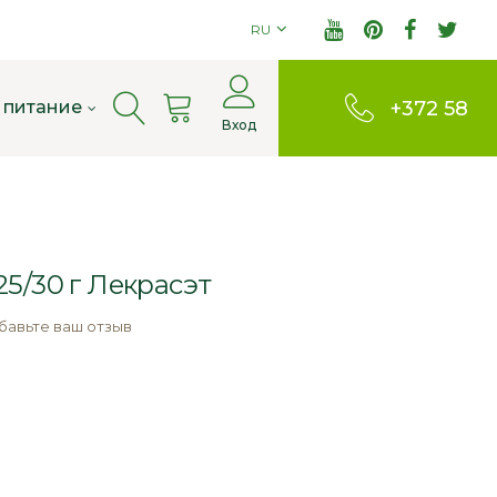
RU
Cart
 питание
+372 58
Вход
803380
5/30 г Лекрасэт
бавьте ваш отзыв