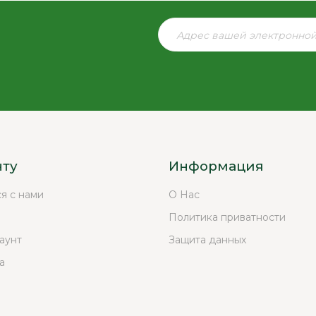
нту
Информация
ся с нами
О Нас
Политика приватности
аунт
Защита данных
а