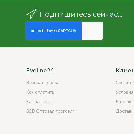
Подпишитесь сейчас...
Eveline24
Клие
Возврат товара
Связать
Как оплатить
Условия
Как заказать
Мой акк
B2B Оптовая торговля
Доставк