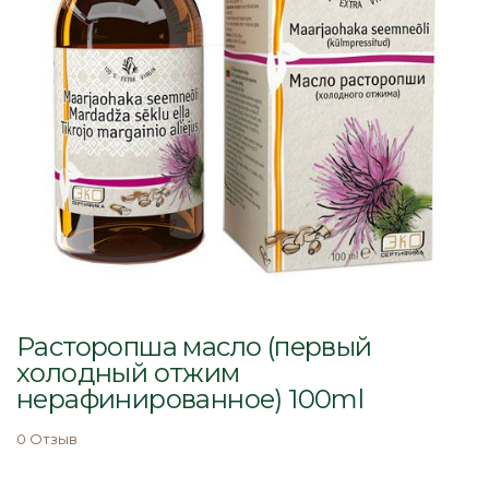
Перейти
к
Расторопша масло (первый
началу
холодный отжим
галереи
нерафинированное) 100ml
изображений
0 Отзыв