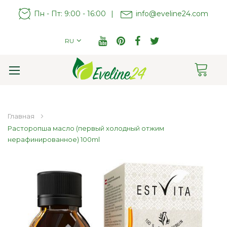
Пн - Пт: 9:00 - 16:00
|
info@eveline24.com
RU
Cart
Toggle
Nav
Главная
Расторопша масло (первый холодный отжим
нерафинированное) 100ml
Пропустить
и
перейти
к
галереям
изображений