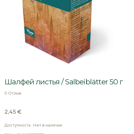
Перейти
к
Шалфей листья / Salbeiblätter 50 г
началу
галереи
0 Отзыв
изображений
2,45 €
Доступность
Нет в наличии