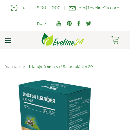
Пн - Пт: 9:00 - 16:00
|
info@eveline24.com
RU
Cart
Toggle
Nav
Главная
Шалфей листья / Salbeiblätter 50 г
Пропустить
и
перейти
к
галереям
изображений