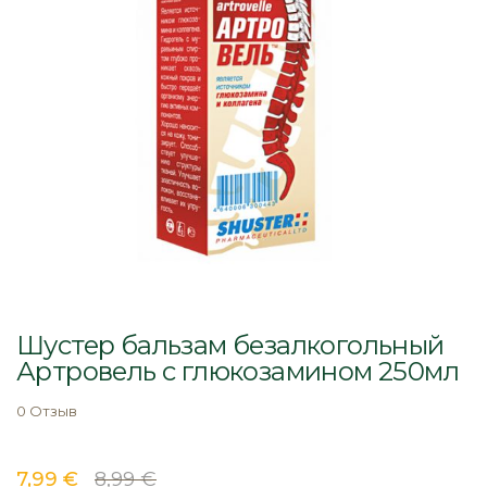
Перейти
к
Шустер бальзам безалкогольный
началу
Артровель с глюкозамином 250мл
галереи
изображений
0 Отзыв
7,99 €
8,99 €