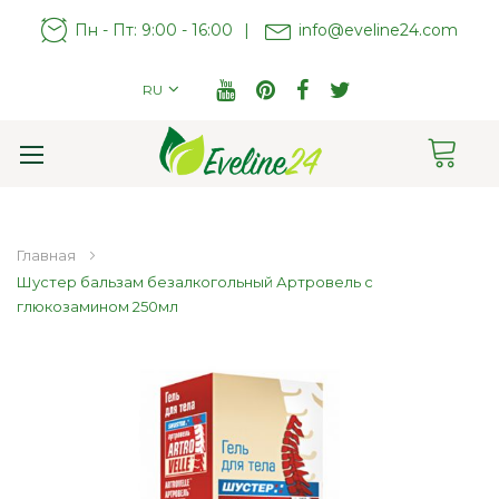
Пн - Пт: 9:00 - 16:00
|
info@eveline24.com
RU
Cart
Toggle
Nav
Главная
Шустер бальзам безалкогольный Артровель с
глюкозамином 250мл
Пропустить
и
перейти
к
галереям
изображений