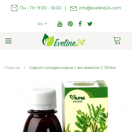
Пн - Пт: 9:00 - 16:00
|
info@eveline24.com
RU
Cart
Toggle
Nav
Главная
Сироп cолодки корня с витамином С 100мл
Пропустить
и
перейти
к
галереям
изображений