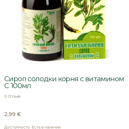
Перейти
к
Сироп cолодки корня с витамином
началу
С 100мл
галереи
изображений
0 Отзыв
2,99 €
Доступность
Есть в наличии