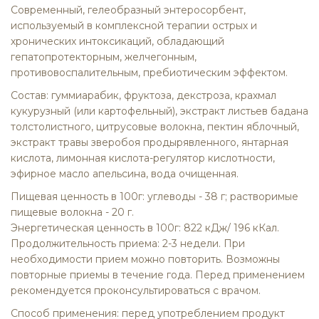
Современный, гелеобразный энтеросорбент,
используемый в комплексной терапии острых и
хронических интоксикаций, обладающий
гепатопротекторным, желчегонным,
противовоспалительным, пребиотическим эффектом.
Состав:
гуммиарабик, фруктоза, декстроза, крахмал
кукурузный (или картофельный), экстракт листьев бадана
толстолистного, цитрусовые волокна, пектин яблочный,
экстракт травы зверобоя продырявленного, янтарная
кислота, лимонная кислота-регулятор кислотности,
эфирное масло апельсина, вода очищенная.
Пищевая ценность в 100г:
углеводы - 38 г; растворимые
пищевые волокна - 20 г.
Энергетическая ценность в 100г:
822 кДж/ 196 кКал.
Продолжительность приема:
2-3 недели. При
необходимости прием можно повторить. Возможны
повторные приемы в течение года. Перед применением
рекомендуется проконсультироваться с врачом.
Способ применения:
перед употреблением продукт