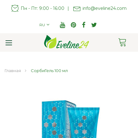
Пн - Пт: 9:00 - 16:00
|
info@eveline24.com
RU
Cart
Toggle
Nav
Главная
СорбиГель 100 мл
Пропустить
и
перейти
к
галереям
изображений