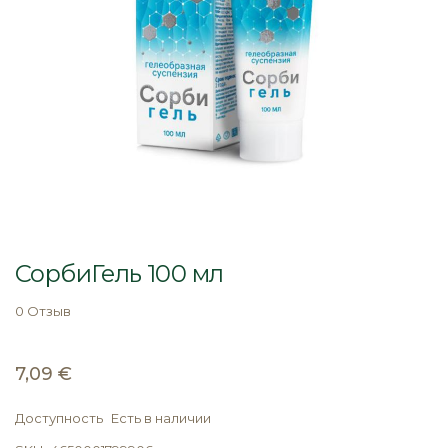
Перейти
к
СорбиГель 100 мл
началу
галереи
0 Отзыв
изображений
7,09 €
Доступность
Есть в наличии