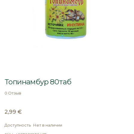
Перейти
к
Топинамбур 80таб
началу
галереи
0 Отзыв
изображений
2,99 €
Доступность
Нет в наличии