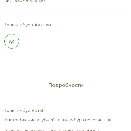
SKU
4607085230467
Топинамбур таблетки
Подробности
Топинамбур 80таб
Употребление клубней топинамбура полезно при:
нарушении углеводного и липидного обмена;