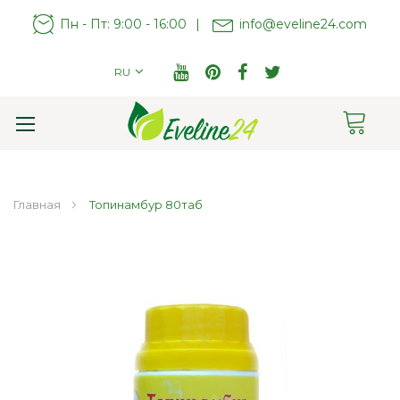
Пн - Пт: 9:00 - 16:00
|
info@eveline24.com
RU
Cart
Toggle
Nav
Главная
Топинамбур 80таб
Пропустить
и
перейти
к
галереям
изображений