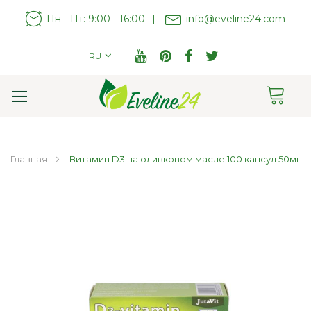
Пн - Пт: 9:00 - 16:00
|
info@eveline24.com
RU
Cart
Toggle
Nav
Главная
Витамин D3 на оливковом масле 100 капсул 50мг
Пропустить
и
перейти
к
галереям
изображений