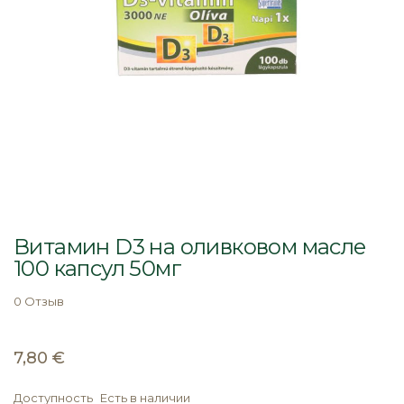
Перейти
к
Витамин D3 на оливковом масле
началу
100 капсул 50мг
галереи
изображений
0 Отзыв
7,80 €
Доступность
Есть в наличии