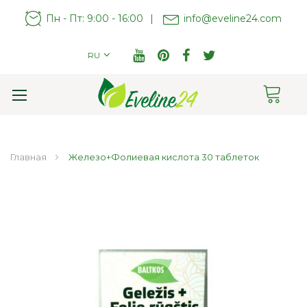
Пн - Пт: 9:00 - 16:00
|
info@eveline24.com
RU
Cart
Toggle
Nav
Главная
Железо+Фолиевая кислота 30 таблеток
Пропустить
и
перейти
к
галереям
изображений