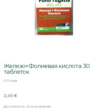
Перейти
к
Железо+Фолиевая кислота 30
началу
таблеток
галереи
изображений
0 Отзыв
2,45 €
Доступность
Есть в наличии