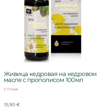
Перейти
к
Живица кедровая на кедровом
началу
масле с прополисом 100мл
галереи
изображений
0 Отзыв
15,90 €