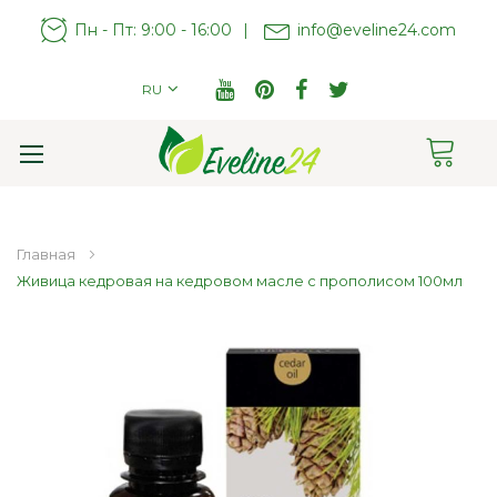
Пн - Пт: 9:00 - 16:00
|
info@eveline24.com
RU
Cart
Toggle
Nav
Главная
Живица кедровая на кедровом масле с прополисом 100мл
Пропустить
и
перейти
к
галереям
изображений