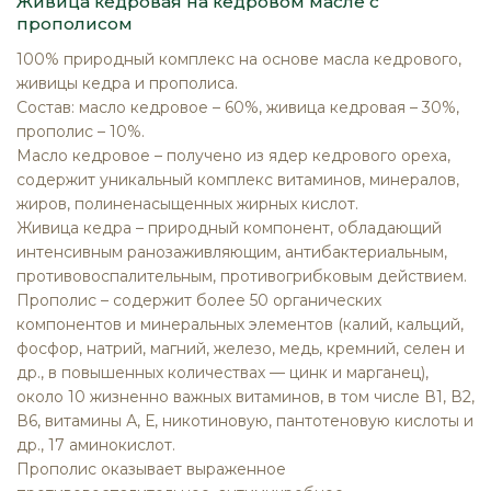
Живица кедровая на кедровом масле с
прополисом
100% природный комплекс на основе масла кедрового,
живицы кедра и прополиса.
Состав: масло кедровое – 60%, живица кедровая – 30%,
прополис – 10%.
Масло кедровое – получено из ядер кедрового ореха,
содержит уникальный комплекс витаминов, минералов,
жиров, полиненасыщенных жирных кислот.
Живица кедра – природный компонент, обладающий
интенсивным ранозаживляющим, антибактериальным,
противовоспалительным, противогрибковым действием.
Прополис – содержит более 50 органических
компонентов и минеральных элементов (калий, кальций,
фосфор, натрий, магний, железо, медь, кремний, селен и
др., в повышенных количествах — цинк и марганец),
около 10 жизненно важных витаминов, в том числе В1, В2,
В6, витамины А, Е, никотиновую, пантотеновую кислоты и
др., 17 аминокислот.
Прополис оказывает выраженное