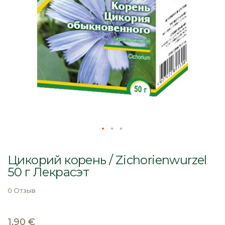
Перейти
к
Цикорий корень / Zichorienwurzel
началу
50 г Лекрасэт
галереи
изображений
0 Отзыв
1,90 €