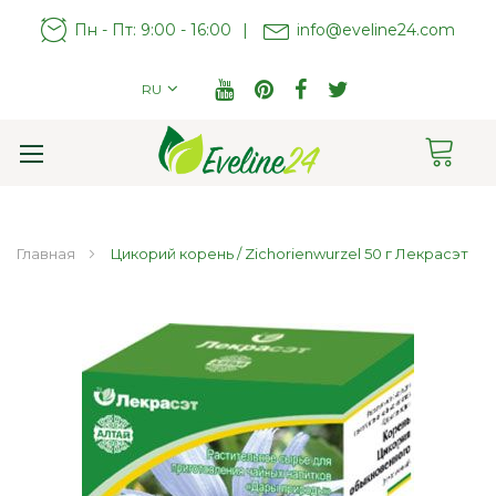
Пн - Пт: 9:00 - 16:00
|
info@eveline24.com
RU
Cart
Toggle
Nav
Главная
Цикорий корень / Zichorienwurzel 50 г Лекрасэт
Пропустить
и
перейти
к
галереям
изображений