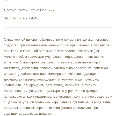
Доступность
Есть в наличии
SKU
4607022891300
Отвар корней цикория обыкновенного применяют как
желчегонное
средство при заболеваниях желчного пузыря, печени (в том числе
при желчно-каменной болезни), при
заболеваниях почек
(как
мочегонное), а также для улучшения пищеварения, повышения
аппетита. Отвар крней цикория считается эффективным при
гастритах
, диспепсии,
запорах
, увеличенной селезенке, глистной
инвазии,
диабете
, астении,
малокровии
, истерии, зудящих
дерматозах (экземе, нейродермите, кожном зуде, почесухе,
крапивнице, себороидном дерматите),
псориазе
,
витилиго
,
облысении
, фурункулезе,
вульгарных угрях
. Корни цикория
используются как седативное, мочегонное, желчегонное средство и
с целью регуляции обменных нарушений в организме. В виде ванн,
примочек и повязок корень цикория (отвар) используют при
зудящих дерматозах, подагре.