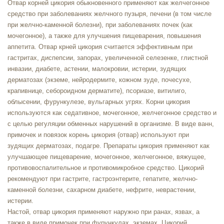
Отвар корней цикория обыкновенного применяют как желчегонное
средство при заболеваниях желчного пузыря, печени (в том числе
при желчно-каменной болезни), при заболеваниях почек (как
мочегонное), а также для улучшения пищеварения, повышения
аппетита. Отвар крней цикория считается эффективным при
гастритах, диспепсии, запорах, увеличенной селезенке, глистной
инвазии, диабете, астении, малокровии, истерии, зудящих
дерматозах (экземе, нейродермите, кожном зуде, почесухе,
крапивнице, себороидном дерматите), псориазе, витилиго,
облысении, фурункулезе, вульгарных угрях. Корни цикория
используются как седативное, мочегонное, желчегонное средство и
с целью регуляции обменных нарушений в организме. В виде ванн,
примочек и повязок корень цикория (отвар) используют при
зудящих дерматозах, подагре. Препараты цикория применяют как
улучшающее пищеварение, мочегонное, желчегонное, вяжущее,
противовоспалительное и противомикробное средство. Цикорий
рекомендуют при гастрите, гастроэнтерите, гепатите, желчно-
каменной болезни, сахарном диабете, нефрите, неврастении,
истерии.
Настой, отвар цикория применяют наружно при ранах, язвах, а
также в виде примочек при фурункулах, экземах. Цикорий