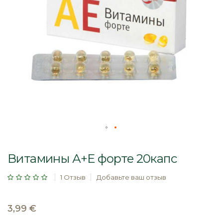
Перейти
к
Витамины А+Е форте 20капс
началу
галереи
Рейтинг:
1
Отзыв
Добавьте ваш отзыв
изображений
3,99 €