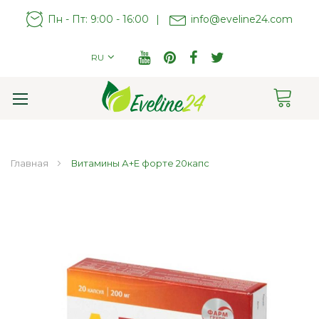
Пн - Пт: 9:00 - 16:00
|
info@eveline24.com
RU
Cart
Toggle
Nav
Главная
Витамины А+Е форте 20капс
Пропустить
и
перейти
к
галереям
изображений