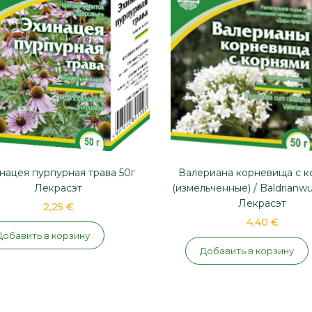
Валериана корневища с к
нацея пурпурная трава 50г
(измельченные) / Baldrianwu
Лекрасэт
Лекрасэт
2,25 €
4,40 €
Добавить в корзину
Добавить в корзину