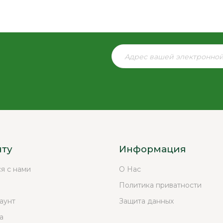
нту
Информация
ся с нами
О Нас
Политика приватности
аунт
Защита данных
а