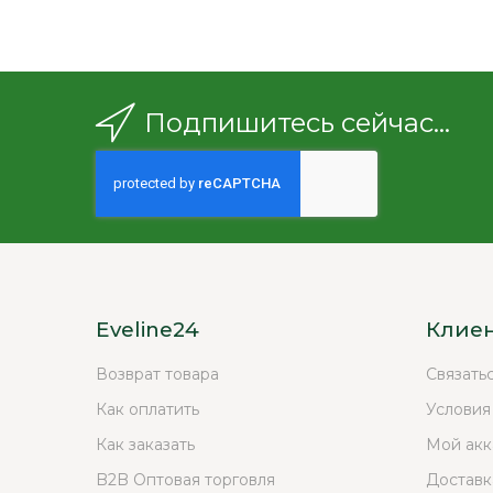
Подпишитесь сейчас...
Eveline24
Клие
Возврат товара
Связать
Как оплатить
Условия
Как заказать
Мой акк
B2B Оптовая торговля
Доставк