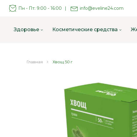
Пн - Пт: 9:00 - 16:00
|
info@eveline24.com
Здоровье
Косметические средства
Ж
Главная
Хвощ 50 г
Пропустить
и
перейти
к
галереям
изображений