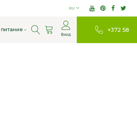
RU
Cart
 питание
+372 58
Вход
803380