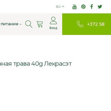
RU
Cart
 питание
+372 58
Вход
803380
нная трава 40g Лекрасэт