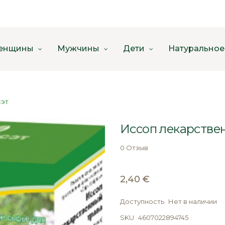
енщины
Мужчины
Дети
Натуральное
сэт
Иссоп лекарстве
0 Отзыв
2,40 €
Доступность
Нет в наличии
SKU
4607022894745