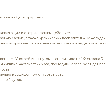
напитков «Дары природы»
аживляющим и отхаркивающим действием.
иальной астме, а также хронических воспалительных желудо
ва для примочек и промывания ран и язв и в виде полоскани
кипятка. Употреблять внутрь в теплом виде по 1/2 стакана 3 -4
кан кипятка, настаивать 2 часа, процедить. Используют для п
ость.
аковке в защищенном от света месте.
лее 2 суток.