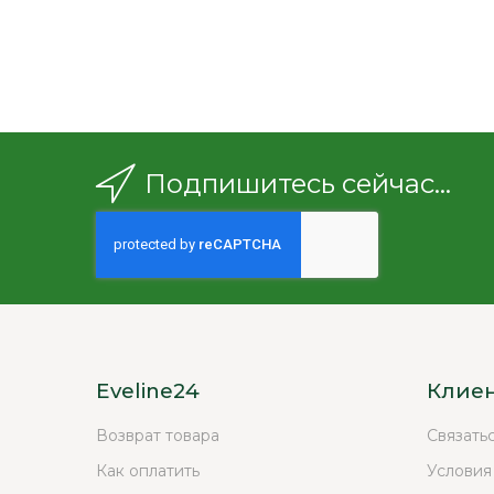
Подпишитесь сейчас...
Eveline24
Клие
Возврат товара
Связать
Как оплатить
Условия