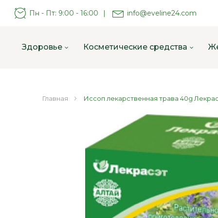
Пн - Пт: 9:00 - 16:00
|
info@eveline24.com
Здоровье
Косметические средства
Ж
Главная
Иссоп лекарственная трава 40g Лекра
Пропустить
и
перейти
к
галереям
изображений