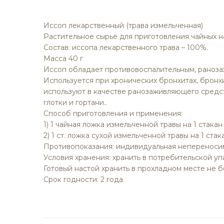
изображений
Иссоп лекарственный (трава измельченная)
Растительное сырье для приготовления чайных 
Состав: иссопа лекарственного трава – 100%.
Масса 40 г
Иссоп обладает противовоспалительным, раноз
Используется при хронических бронхитах, бронх
используют в качестве ранозаживляющего средст
глотки и гортани..
Способ приготовления и применения:
1) 1 чайная ложка измельченной травы на 1 стакан 
2) 1 ст. ложка сухой измельченной травы на 1 ста
Противопоказания: индивидуальная непереносим
Условия хранения: хранить в потребительской уп
Готовый настой хранить в прохладном месте не бо
Срок годности: 2 года.