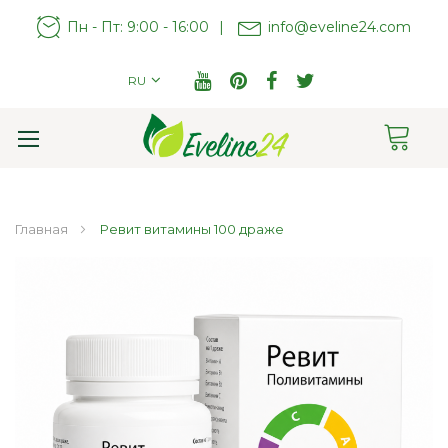
Пн - Пт: 9:00 - 16:00
|
info@eveline24.com
RU
Cart
Toggle
Nav
Главная
Ревит витамины 100 драже
Пропустить
и
перейти
к
галереям
изображений