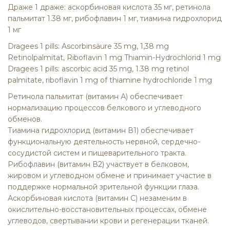
Драже 1 драже: аскорбиновая кислота 35 мг, ретинола
пальмитат 1.38 мг, рибофлавин 1 мг, тиамина гидрохлорид
1 мг
Dragees 1 pills: Ascorbinsäure 35 mg, 1,38 mg
Retinolpalmitat, Riboflavin 1 mg Thiamin-Hydrochlorid 1 mg
Dragees 1 pills: ascorbic acid 35 mg, 1.38 mg retinol
palmitate, riboflavin 1 mg of thiamine hydrochloride 1 mg
Ретинола пальмитат (витамин А)
обеспечивает
нормализацию процессов белкового и углеводного
обменов.
Тиамина гидрохлорид (витамин В1)
обеспечивает
функциональную деятельность нервной, сердечно-
сосудистой систем и пищеварительного тракта.
Рибофлавин (витамин В2)
участвует в белковом,
жировом и углеводном обмене и принимает участие в
поддержке нормальной зрительной функции глаза.
Аскорбиновая кислота (витамин С)
незаменим в
окислительно-восстановительных процессах, обмене
углеводов, свертывании крови и регенерации тканей.