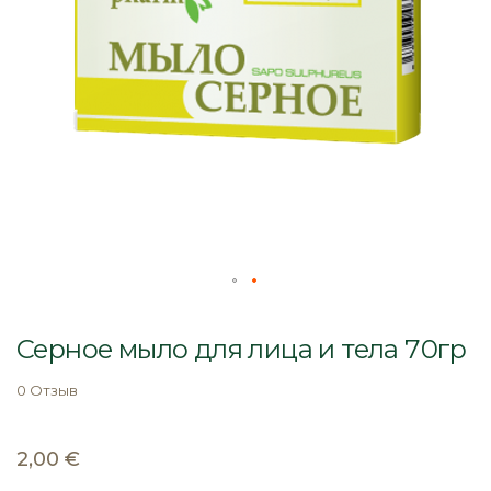
Перейти
к
Серное мыло для лица и тела 70гр
началу
галереи
0 Отзыв
изображений
2,00 €