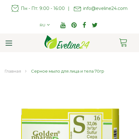
Пн - Пт: 9:00 - 16:00
|
info@eveline24.com
RU
Cart
Toggle
Nav
Главная
Серное мыло для лица и тела 70гр
Пропустить
и
перейти
к
галереям
изображений