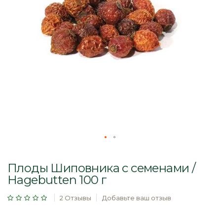
Перейти
к
Плоды Шиповника с семенами /
началу
Hagebutten 100 г
галереи
изображений
Рейтинг:
2
Отзывы
Добавьте ваш отзыв