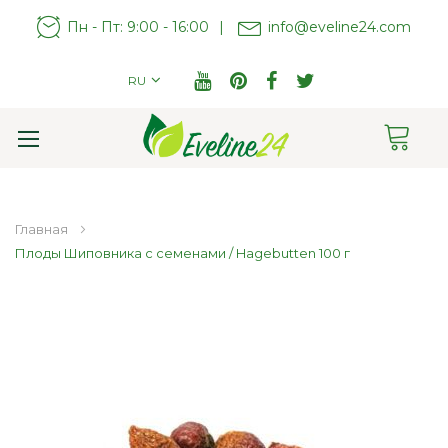
Пн - Пт: 9:00 - 16:00
|
info@eveline24.com
RU
Cart
Toggle
Nav
Главная
Плоды Шиповника с семенами / Hagebutten 100 г
Пропустить
и
перейти
к
галереям
изображений