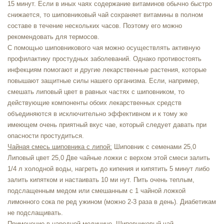
15 минут. Если в иных чаях содержание витаминов обычно быстро
снижается, то шиповниковый чай сохраняет витамины в полном
составе в течение нескольких часов. Поэтому его можно
рекомендовать для термосов.
С помощью шиповникового чая можно осуществлять активную
профилактику простудных заболеваний. Однако противостоять
инфекциям помогают и другие лекарственные растения, которые
повышают защитные силы нашего организма. Если, например,
смешать липовый цвет в равных частях с шиповником, то
действующие компоненты обоих лекарственных средств
объединяются в исключительно эффективном и к тому же
имеющем очень приятный вкус чае, который следует давать при
опасности простудиться.
Чайная смесь шиповника с липой:
Шиповник с семенами 25,0
Липовый цвет 25,0 Две чайные ложки с верхом этой смеси залить
1/4 л холодной воды, нагреть до кипения и кипятить 5 минут либо
залить кипятком и настаивать 10 ми нут. Пить очень теплым,
подслащенным медом или смешанным с 1 чайной ложкой
лимонного сока пе ред ужином (можно 2-3 раза в день). Диабетикам
не подслащивать.
Применение в народной медицине.
Шиповниковый чай