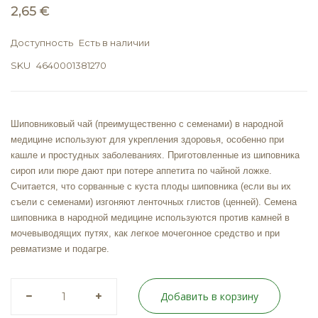
2,65 €
Доступность
Есть в наличии
SKU
4640001381270
Шиповниковый чай (преимущественно с семенами) в народной
медицине используют для укрепления здоровья, особенно при
кашле и простудных заболеваниях
. Приготовленные из шиповника
сироп или пюре дают
при потере аппетита
по чайной ложке.
Считается, что сорванные с куста плоды шиповника (если вы их
съели с семенами) изгоняют ленточных глистов (ценней). Семена
шиповника в народной медицине используются
против камней
в
мочевыводящих путях, как легкое мочегонное средство и при
ревматизме
и подагре.
Добавить в корзину