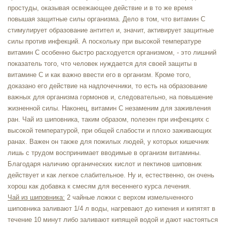
простуды, оказывая освежающее действие и в то же время
повышая защитные силы организма. Дело в том, что витамин С
стимулирует образование антител и, значит, активирует защитные
силы против инфекций. А поскольку при высокой температуре
витамин С особенно быстро расходуется организмом, - это лишний
показатель того, что человек нуждается для своей защиты в
витамине С и как важно ввести его в организм. Кроме того,
доказано его действие на надпочечники, то есть на образование
важных для организма гормонов и, следовательно, на повышение
жизненной силы. Наконец, витамин С незаменим для заживления
ран. Чай из шиповника, таким образом, полезен при инфекциях с
высокой температурой, при общей слабости и плохо заживающих
ранах. Важен он также для пожилых людей, у которых кишечник
лишь с трудом воспринимает вводимые в организм витамины.
Благодаря наличию органических кислот и пектинов шиповник
действует и как легкое слабительное. Ну и, естественно, он очень
хорош как добавка к смесям для весеннего курса лечения.
Чай из шиповника:
2 чайные ложки с верхом измельченного
шиповника заливают 1/4 л воды, нагревают до кипения и кипятят в
течение 10 минут либо заливают кипящей водой и дают настояться