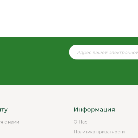
нту
Информация
ся с нами
О Нас
Политика приватности