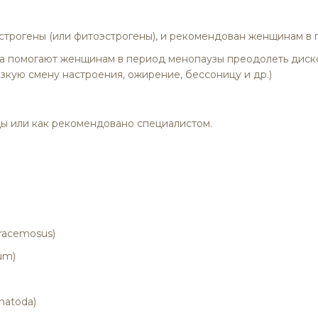
строгены (или фитоэстрогены), и рекомендован женщинам в 
ва помогают женщинам в период менопаузы преодолеть дис
езкую смену настроения, ожирение, бессоницу и др.)
еды или как рекомендовано специалистом.
 racemosus)
um)
dhatoda)