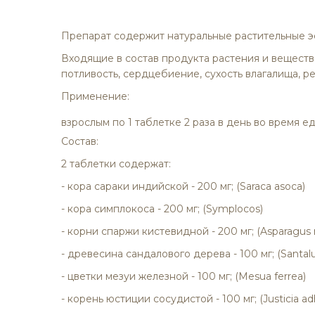
изображений
Препарат содержит натуральные растительные э
Входящие в состав продукта растения и вещест
потливость, сердцебиение, сухость влагалища, р
Применение:
взрослым по 1 таблетке 2 раза в день во время 
Состав:
2 таблетки содержат:
- кора сараки индийской - 200 мг; (Saraca asoca)
- кора симплокоса - 200 мг; (Symplocos)
- корни спаржи кистевидной - 200 мг; (Asparagus
- древесина сандалового дерева - 100 мг; (Santal
- цветки мезуи железной - 100 мг; (Mesua ferrea)
- корень юстиции сосудистой - 100 мг; (Justicia a