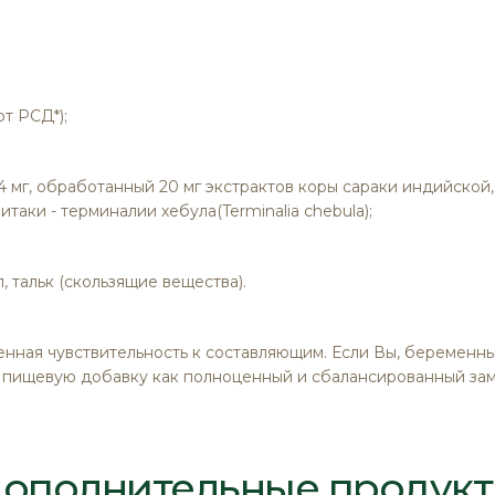
от РСД*);
 4 мг, обработанный 20 мг экстрактов коры сараки индийской
итаки - терминалии хебула(Terminalia chebula);
, тальк (скользящие вещества).
шенная чувствительность к составляющим. Если Вы, беременн
 пищевую добавку как полноценный и сбалансированный зам
ополнительные продук