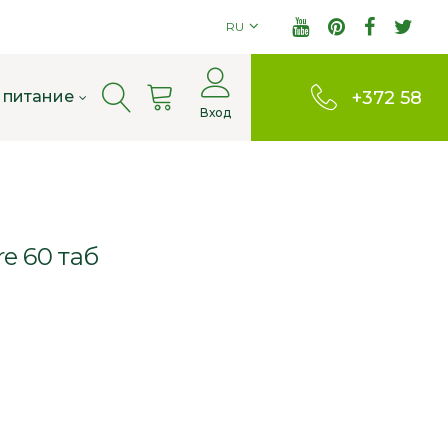
RU
Cart
 питание
+372 58
Вход
803380
e 60 таб