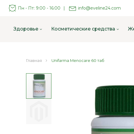
Пн - Пт: 9:00 - 16:00
|
info@eveline24.com
Здоровье
Косметические средства
Ж
Главная
Unifarma Menocare 60 таб
Пропустить
и
перейти
к
галереям
изображений