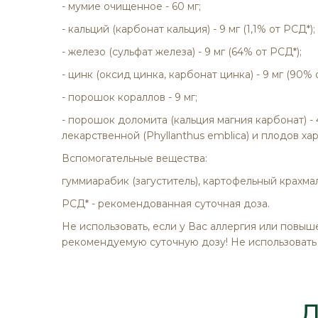
- мумие очищенное - 60 мг;
- кальций (карбонат кальция) - 9 мг (1,1% от РСД*);
- железо (сульфат железа) - 9 мг (64% от РСД*);
- цинк (оксид цинка, карбонат цинка) - 9 мг (90% 
- порошок кораллов - 9 мг;
- порошок доломита (кальция магния карбонат) -
лекарственной (Phyllanthus emblica) и плодов хар
Вспомогательные вещества:
гуммиарабик (загуститель), картофельный крахмал
РСД*
- рекомендованная суточная доза.
Не использовать, если у Вас аллергия или повы
рекомендуемую суточную дозу! Не использовать
Д