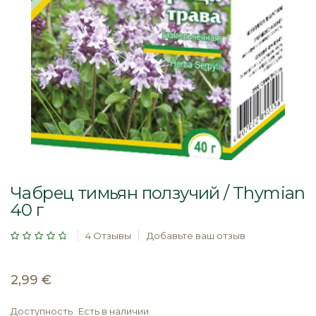
Перейти
к
Чабрец тимьян ползучий / Thymian
началу
40 г
галереи
изображений
Рейтинг:
4
Отзывы
Добавьте ваш отзыв
2,99 €
Доступность
Есть в наличии