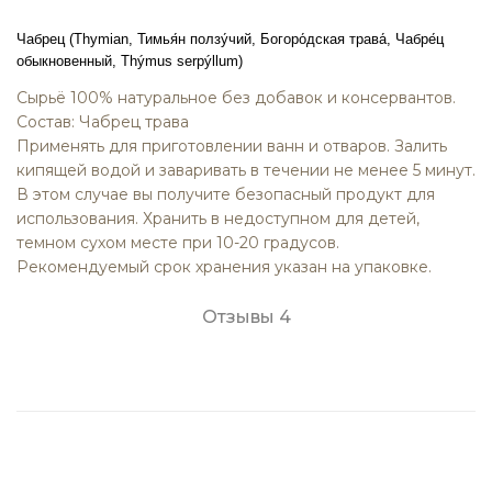
Чабрец (Thymian,
Тимья́н ползу́чий,
Богоро́дская трава́,
Чабре́ц
обыкновенный,
Thýmus serpýllum
)
Сырьё 100% натуральное без добавок и консервантов.
Состав: Чабрец трава
Применять для приготовлении ванн и отваров. Залить
кипящей водой и заваривать в течении не менее 5 минут.
В этом случае вы получите безопасный продукт для
использования. Хранить в недоступном для детей,
темном сухом месте при 10-20 градусов.
Рекомендуемый срок хранения указан на упаковке.
Отзывы
4