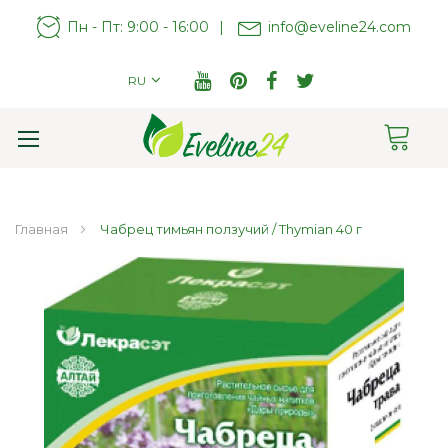
Пн - Пт: 9:00 - 16:00
|
info@eveline24.com
RU
Cart
Toggle
Nav
Главная
Чабрец тимьян ползучий / Thymian 40 г
Пропустить
и
перейти
к
галереям
изображений