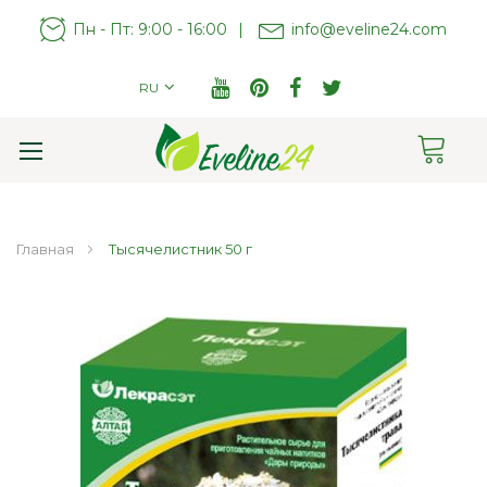
Пн - Пт: 9:00 - 16:00
|
info@eveline24.com
RU
Cart
Toggle
Nav
Главная
Тысячелистник 50 г
Пропустить
и
перейти
к
галереям
изображений