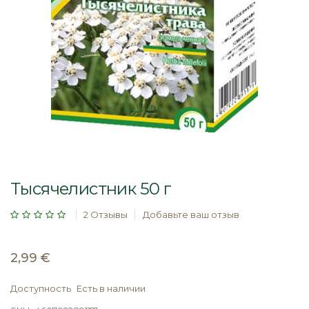
Перейти
к
Тысячелистник 50 г
началу
галереи
Рейтинг:
2
Отзывы
Добавьте ваш отзыв
изображений
2,99 €
Доступность
Есть в наличии