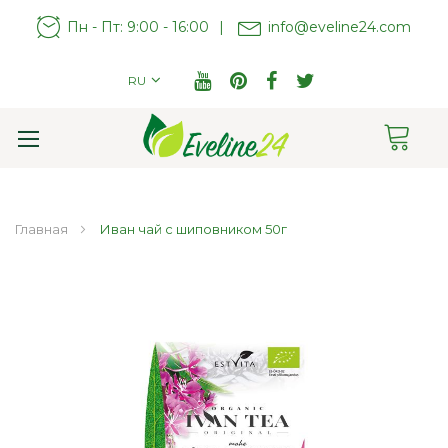
Пн - Пт: 9:00 - 16:00
|
info@eveline24.com
RU
Cart
Toggle
Nav
Главная
Иван чай с шиповником 50г
Пропустить
и
перейти
к
галереям
изображений