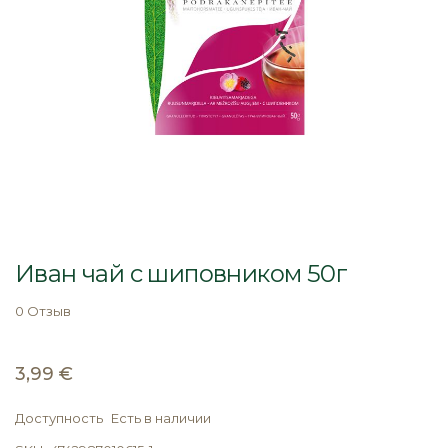
Перейти
к
Иван чай с шиповником 50г
началу
галереи
0 Отзыв
изображений
3,99 €
Доступность
Есть в наличии