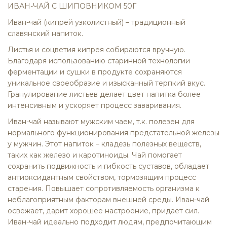
ИВАН-ЧАЙ С ШИПОВНИКОМ 50Г
Иван-чай (кипрей узколистный) – традиционный
славянский напиток.
Листья и соцветия кипрея собираются вручную.
Благодаря использованию старинной технологии
ферментации и сушки в продукте сохраняются
уникальное своеобразие и изысканный терпкий вкус.
Гранулирование листьев делает цвет напитка более
интенсивным и ускоряет процесс заваривания.
Иван-чай называют мужским чаем, т.к. полезен для
нормального функционирования предстательной железы
у мужчин. Этот напиток – кладезь полезных веществ,
таких как железо и каротиноиды. Чай помогает
сохранить подвижность и гибкость суставов, обладает
антиокcидантным свойством, тормозящим процесс
старения. Повышает сопротивляемость организма к
неблагоприятным факторам внешней среды. Иван-чай
освежает, дарит хорошее настроение, придаёт сил.
Иван-чай идеально подходит людям, предпочитающим